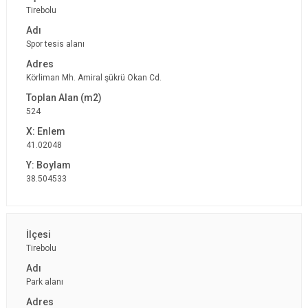
Tirebolu
Spor tesis alanı
Körliman Mh. Amiral şükrü Okan Cd.
524
41.02048
38.504533
Tirebolu
Park alanı