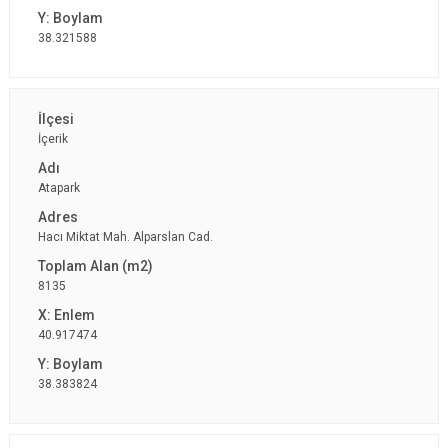
38.321588
İçerik
Atapark
Hacı Miktat Mah. Alparslan Cad.
8135
40.917474
38.383824