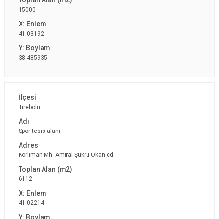
15000
41.03192
38.485935
Tirebolu
Spor tesis alanı
Körliman Mh. Amiral Şükrü Okan cd.
6112
41.02214