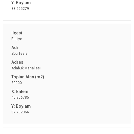
38.695279
Espiye
SporTesisi
Adabük Mahallesi
30000
40.956785
37.732066