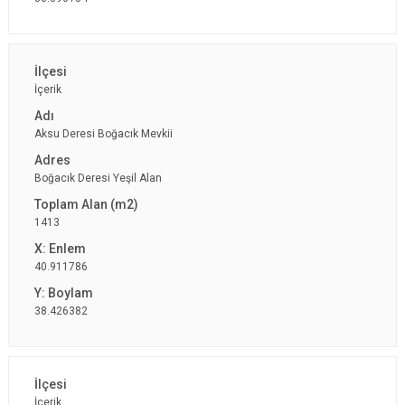
İçerik
Aksu Deresi Boğacık Mevkii
Boğacık Deresi Yeşil Alan
1413
40.911786
38.426382
İçerik