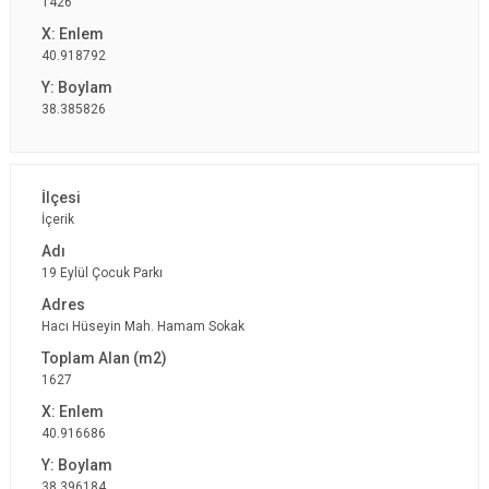
1426
40.918792
38.385826
İçerik
19 Eylül Çocuk Parkı
Hacı Hüseyin Mah. Hamam Sokak
1627
40.916686
38.396184