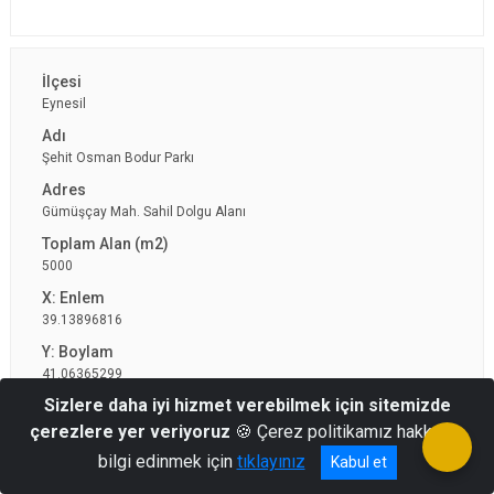
Eynesil
Şehit Osman Bodur Parkı
Gümüşçay Mah. Sahil Dolgu Alanı
5000
39.13896816
41.06365299
Sizlere daha iyi hizmet verebilmek için sitemizde
çerezlere yer veriyoruz
🍪 Çerez politikamız hakkında
bilgi edinmek için
tıklayınız
Kabul et
Eynesil