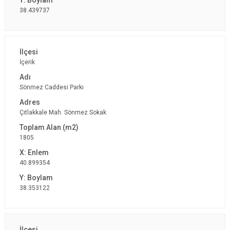
38.439737
İçerik
Sönmez Caddesi Parkı
Çıtlakkale Mah. Sönmez Sokak
1805
40.899354
38.353122