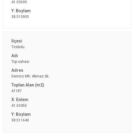
41.03699
38.513905
Tirebolu
Top sahası
Demirci Mh. Akmaz Sk.
41187
41.03455
38.511640