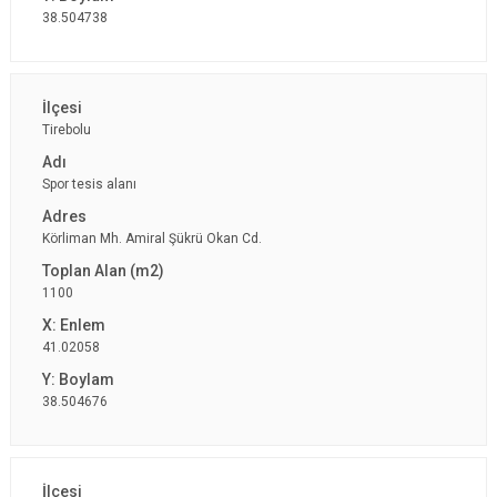
38.504738
Tirebolu
Spor tesis alanı
Körliman Mh. Amiral Şükrü Okan Cd.
1100
41.02058
38.504676