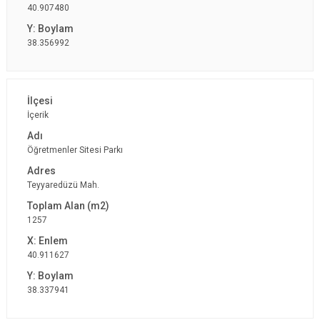
40.907480
38.356992
İçerik
Öğretmenler Sitesi Parkı
Teyyaredüzü Mah.
1257
40.911627
38.337941