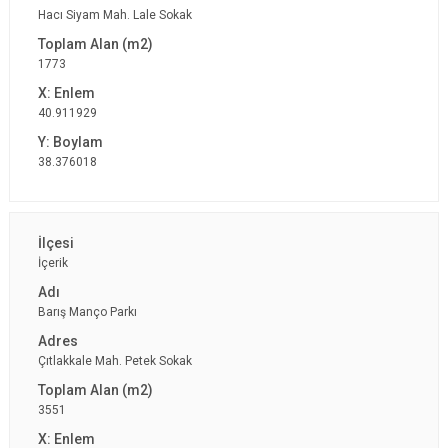
Hacı Siyam Mah. Lale Sokak
1773
40.911929
38.376018
İçerik
Barış Manço Parkı
Çıtlakkale Mah. Petek Sokak
3551