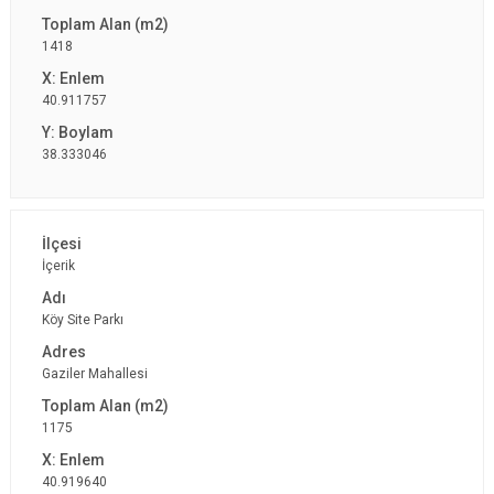
1418
40.911757
38.333046
İçerik
Köy Site Parkı
Gaziler Mahallesi
1175
40.919640