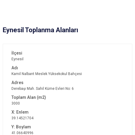
Eynesil Toplanma Alanları
Eynesil
Kamil Nalbant Meslek Yüksekokul Bahçesi
Derebaşı Mah. Sahil Küme Evleri No: 6
3000
39.14521704
41.06640996