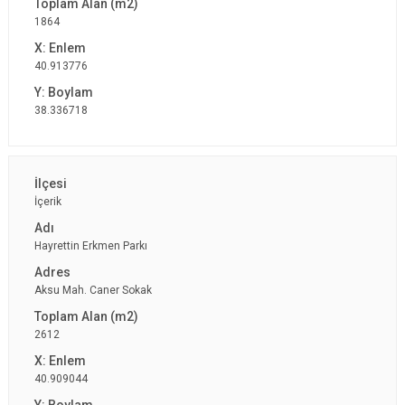
1864
40.913776
38.336718
İçerik
Hayrettin Erkmen Parkı
Aksu Mah. Caner Sokak
2612
40.909044