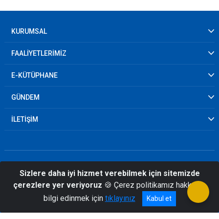
KURUMSAL
FAALİYETLERİMİZ
E-KÜTÜPHANE
GÜNDEM
İLETİŞİM
Sizlere daha iyi hizmet verebilmek için sitemizde
çerezlere yer veriyoruz
🍪 Çerez politikamız hakkında
© 2026 Giresun İl Afet ve Acil Durum
bilgi edinmek için
tıklayınız
Kabul et
Müdürlüğü