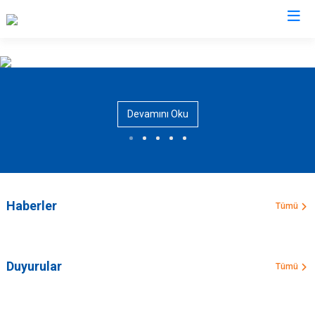
AFAD İl Müdürlükleri
Devamını Oku
Haberler
Tümü
Duyurular
Tümü